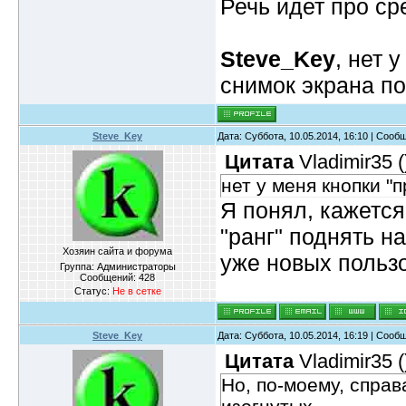
Речь идет про ср
Steve_Key
, нет 
снимок экрана по
Steve_Key
Дата: Суббота, 10.05.2014, 16:10 | Соо
Цитата
Vladimir35
(
нет у меня кнопки "
Я понял, кажется,
"ранг" поднять н
Хозяин сайта и форума
уже новых польз
Группа: Администраторы
Сообщений:
428
Статус:
Не в сетке
Steve_Key
Дата: Суббота, 10.05.2014, 16:19 | Соо
Цитата
Vladimir35
(
Но, по-моему, спра