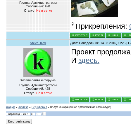
Группа: Администраторы
Сообщений:
428
Статус:
Не в сетке
Прикрепления:
Steve_Key
Дата: Понедельник, 14.03.2016, 11:25 |
Проект продолж
И
здесь.
Хозяин сайта и форума
Группа: Администраторы
Сообщений:
428
Статус:
Не в сетке
Форум
»
Железо
»
Периферия
»
kKeyb
(Сокращенная эргономичная клавиатура)
2
Страница
2
из
2
«
1