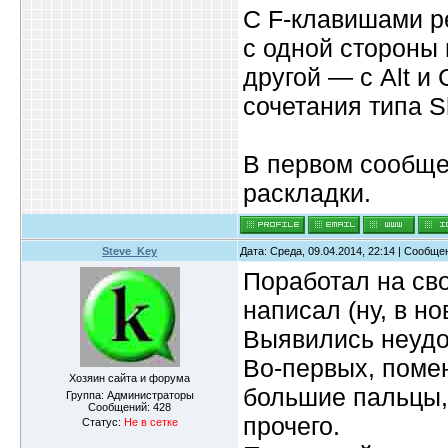
С F-клавишами ре
с одной стороны н
другой — с Alt и 
сочетания типа Shi
В первом сообще
раскладки.
Steve_Key
Дата: Среда, 09.04.2014, 22:14 | Сообщ
Поработал на сво
написал (ну, в но
Выявились неудо
Во-первых, поме
Хозяин сайта и форума
большие пальцы, т
Группа: Администраторы
Сообщений:
428
прочего.
Статус:
Не в сетке