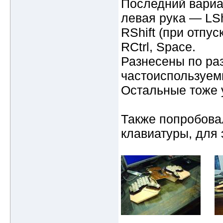
Последний вариан
левая рука — LShi
RShift (при отпус
RCtrl, Space.
Разнесены по ра
частоиспользуем
Остальные тоже 
Также попробова
клавиатуры, для 