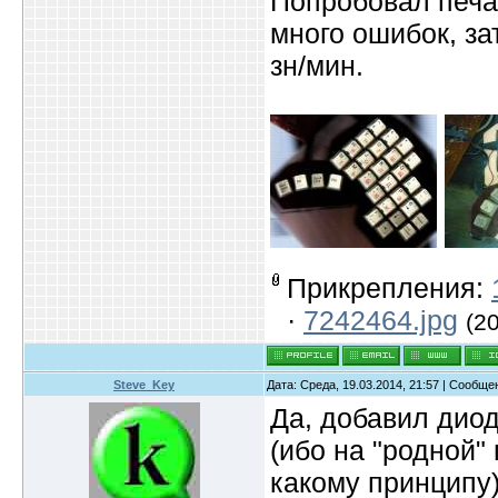
Попробовал печат
много ошибок, за
зн/мин.
Прикрепления:
·
7242464.jpg
(2
Steve_Key
Дата: Среда, 19.03.2014, 21:57 | Сообщ
Да, добавил дио
(ибо на "родной" 
какому принципу)