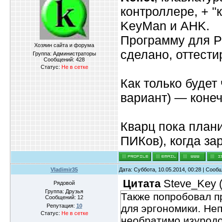
контроллере, + "
KeyMan и AHK.
Программу для PI
Хозяин сайта и форума
сделано, оттести
Группа: Администраторы
Сообщений:
428
Статус:
Не в сетке
Как только будет
вариант) — конеч
Кварц пока план
ПИКов), когда за
Vladimir35
Дата: Суббота, 10.05.2014, 00:28 | Соо
Цитата
Steve_Key
Рядовой
Группа: Друзья
Также попробовал п
Сообщений:
12
Репутация:
10
для эргономики. Неп
Статус:
Не в сетке
необратимо изуродо