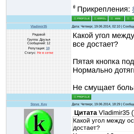
Прикрепления:
Vladimir35
Дата: Четверг, 19.06.2014, 02:10 | Сооб
Какой угол межд
Рядовой
Группа: Друзья
все достает?
Сообщений:
12
Репутация:
10
Статус:
Не в сетке
Пятая кнопка под
Нормально дотяг
Не смущает боль
Steve_Key
Дата: Четверг, 19.06.2014, 18:29 | Сооб
Цитата
Vladimir35
(
Какой угол между о
достает?