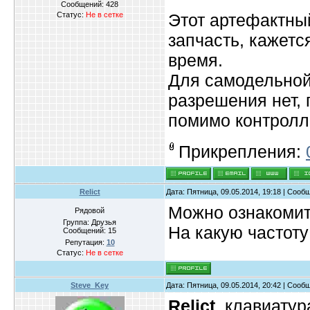
Сообщений:
428
Статус:
Не в сетке
Этот артефактный
запчасть, кажетс
время.
Для самодельной 
разрешения нет,
помимо контрол
Прикрепления:
Relict
Дата: Пятница, 09.05.2014, 19:18 | Соо
Можно ознакомит
Рядовой
Группа: Друзья
На какую частоту
Сообщений:
15
Репутация:
10
Статус:
Не в сетке
Steve_Key
Дата: Пятница, 09.05.2014, 20:42 | Соо
Relict
, клавиату