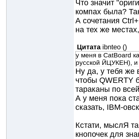
Что значит "ориг
компах была? Так 
А сочетания Ctr
на тех же местах,
Цитата
ibnteo
(
)
у меня в CatBoard 
русской ЙЦУКЕН), и
Ну да, у тебя же 
чтобы QWERTY бы
тараканы по всей
А у меня пока ст
сказать, IBM-овск
Кстати, мыслЯ та
кнопочек для зна