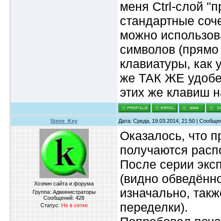
меня Ctrl-слой "
стандартные соче
можно использов
символов (прямо 
клавиатуры, как 
же ТАК ЖЕ удобен
этих же клавиш н
Steve_Key
Дата: Среда, 19.03.2014, 21:50 | Сообщ
Оказалось, что п
получаются расп
После серии экс
(видно обведённо
Хозяин сайта и форума
изначально, такж
Группа: Администраторы
Сообщений:
428
переделки).
Статус:
Не в сетке