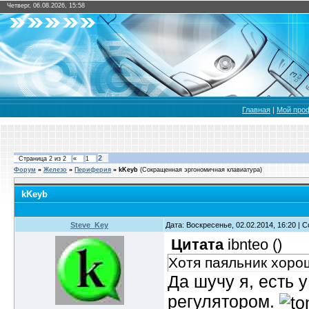
Четверг, 06.08.2026, 15:58
Главная
|
Мой про
2
Страница
2
из
2
«
1
Форум
»
Железо
»
Периферия
»
kKeyb
(Сокращенная эргономичная клавиатура)
kKeyb
Steve_Key
Дата: Воскресенье, 02.02.2014, 16:20 |
Цитата
ibnteo
(
)
Хотя паяльник хоро
Да шучу я, есть у
регулятором.