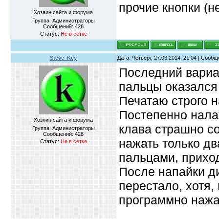
прочие кнопки (н
Хозяин сайта и форума
Группа: Администраторы
Сообщений:
428
Статус:
Не в сетке
Steve_Key
Дата: Четверг, 27.03.2014, 21:04 | Сооб
Последний вариа
пальцы оказался
Печатаю строго н
Постепенно нала
Хозяин сайта и форума
клава страшно с
Группа: Администраторы
Сообщений:
428
нажать только дв
Статус:
Не в сетке
пальцами, приход
После напайки д
перестало, хотя,
программно нажат