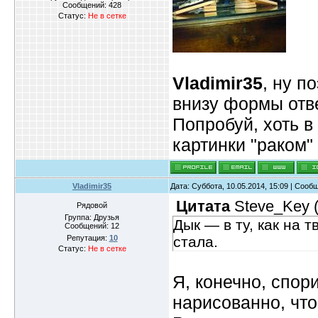
Сообщений:
428
Статус:
Не в сетке
Vladimir35
, ну п
внизу формы отве
Попробуй, хоть в 
картинки "раком
Vladimir35
Дата: Суббота, 10.05.2014, 15:09 | Соо
Цитата
Steve_Key
Рядовой
Группа: Друзья
Дык — в ту, как на 
Сообщений:
12
Репутация:
10
стала.
Статус:
Не в сетке
Я, конечно, спори
нарисованно, что